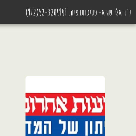
ד"ר אִלי שגיא- פסיכותרפיה. 52-3204949(972)