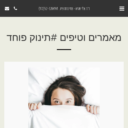
ד"ר אִלי שגיא- פסיכותרפיה. 52-3204949(972)
מאמרים וטיפים #תינוק פוחד