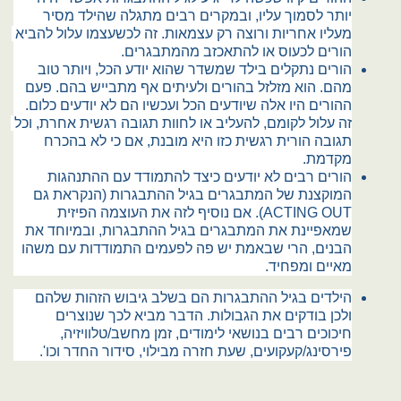
יותר לסמוך עליו, ובמקרים רבים מתגלה שהילד מסיר 
מעליו אחריות ורוצה רק עצמאות. זה לכשעצמו עלול להביא 
הורים לכעוס או להתאכזב מהמתבגרים.
הורים נתקלים בילד שמשדר שהוא יודע הכל, ויותר טוב 
מהם. הוא מזלזל בהורים ולעיתים אף מתבייש בהם. פעם 
ההורים היו אלה שיודעים הכל ועכשיו הם לא יודעים כלום. 
זה עלול לקומם, להעליב או לחוות תגובה רגשית אחרת, וכל 
תגובה הורית רגשית כזו היא מובנת, אם כי לא בהכרח 
מקדמת.
הורים רבים לא יודעים כיצד להתמודד עם ההתנהגות 
המוקצנת של המתבגרים בגיל ההתבגרות (הנקראת גם 
ACTING OUT). אם נוסיף לזה את העוצמה הפיזית 
שמאפיינת את המתבגרים בגיל ההתבגרות, ובמיוחד את 
הבנים, הרי שבאמת יש פה לפעמים התמודדות עם משהו 
מאיים ומפחיד.
הילדים בגיל ההתבגרות הם בשלב גיבוש הזהות שלהם 
ולכן בודקים את הגבולות. הדבר מביא לכך שנוצרים 
חיכוכים רבים בנושאי לימודים, זמן מחשב/טלוויזיה, 
פירסינג/קעקועים, שעת חזרה מבילוי, סידור החדר וכו'.