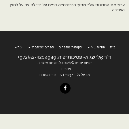
ערוך את התכונות שלך מתוך הכרטיסייה דפים על-ידי לחיצה על לחצן
העריכה.
בית
אודות ME
לקוחות מספרים
ספרים שכתבתי
עוד
ד"ר אִלי שגיא- פסיכותרפיה. 52-3204949(972)
זכויות יוצרים © 2026 כל הזכויות שמורות
פרטיות
מופעל על-ידי
SITE123
-
בניית אתרים